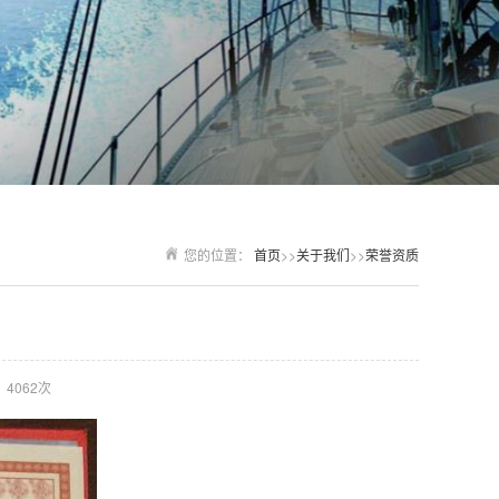
您的位置：
首页
>>
关于我们
>>
荣誉资质
4062次