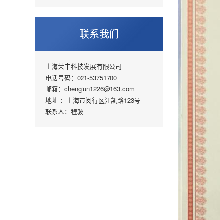
联系我们
上海荣丰科技发展有限公司
电话号码：021-53751700
邮箱：chengjun1226@163.com
地址 ：上海市闵行区江凯路123号
联系人：程骏