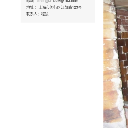
邮箱：chengjun1226@163.com
地址 ：上海市闵行区江凯路123号
联系人：程骏