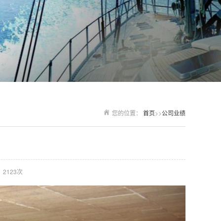
您的位置：
首页
>>
公司业绩
2123次