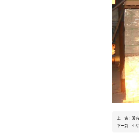
上一篇：没
下一篇：
业绩