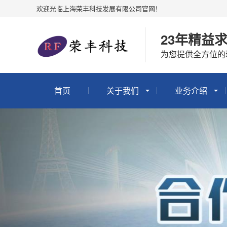
欢迎光临上海荣丰科技发展有限公司官网！
23年精益
为您提供全方位的
首页
关于我们
业务介绍