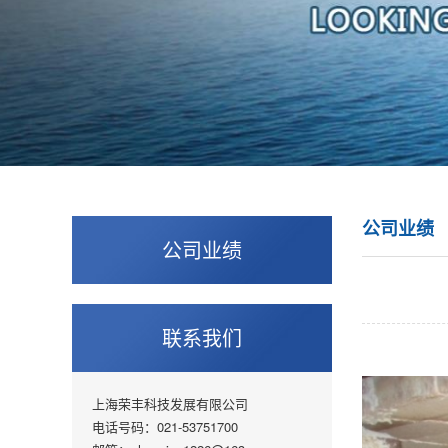
公司业绩
公司业绩
联系我们
上海荣丰科技发展有限公司
电话号码：021-53751700