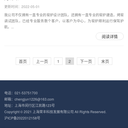
更新时间：2022-05-01
我公司不仅拥有一直专业的窑炉设计团队，还拥有一直专业的窑炉建造，烤窑
调试团队，已经专业服务数个客户，以客户为中心，为窑炉顺利运行保驾护
航。...
阅读详情
首页
上一页
1
2
下一页
末页
电话：021-53751700
邮箱：chengjun1226@163.com
地址：上海市闵行区江凯路123号
Copyright © 2021 上海荣丰科技发展有限公司 All Rights Reserved.
沪ICP备2022012158号